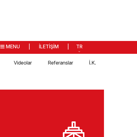
MENU
|
İLETİŞİM
|
TR
Videolar
Referanslar
İ.K.