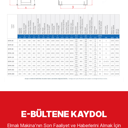
E-BÜLTENE KAYDOL
Elmalı Makina'nın Son Faaliyet ve Haberlerini Almak İçin